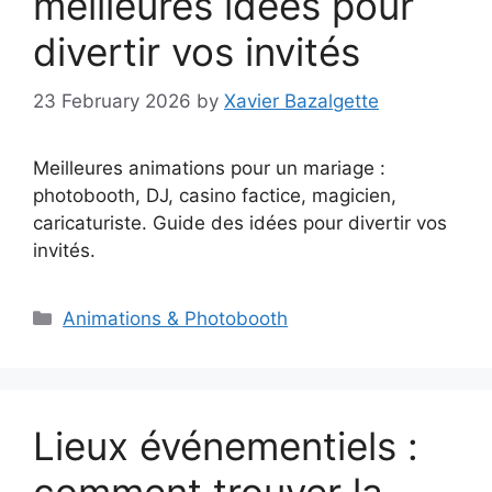
meilleures idées pour
divertir vos invités
23 February 2026
by
Xavier Bazalgette
Meilleures animations pour un mariage :
photobooth, DJ, casino factice, magicien,
caricaturiste. Guide des idées pour divertir vos
invités.
Categories
Animations & Photobooth
Lieux événementiels :
comment trouver la