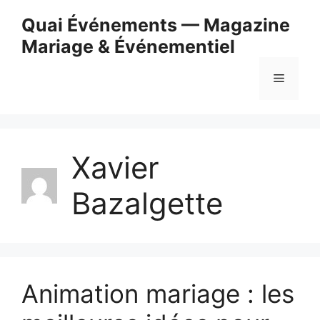
Skip
Quai Événements — Magazine
to
Mariage & Événementiel
content
Menu
Xavier
Bazalgette
Animation mariage : les